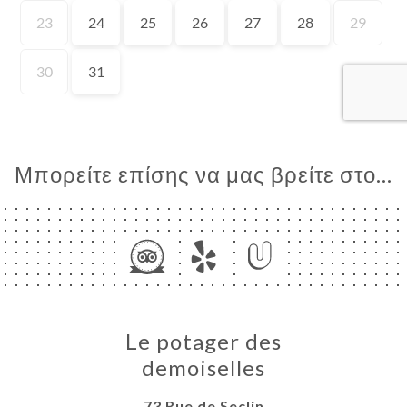
ΙΚΉ
ΤΗΣΗ
ΡΑΦΊΕΣ
ΤΙΚΉ
ΝΟΎ
ΑΦΉ
Μπορείτε επίσης να μας βρείτε στο...
Le potager des
demoiselles
73 Rue de Seclin