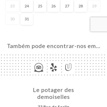
NA
AL
RVAR
ERIA
IAÇÃO
NU
Também pode encontrar-nos em…
ACTO
Le potager des
demoiselles
73 Rue de Seclin