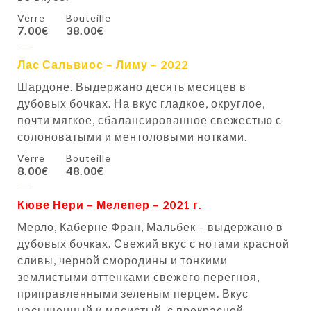
Verre
Bouteille
7.00€
38.00€
Лас Сальвиос – Лиму – 2022
Шардоне. Выдержано десять месяцев в
дубовых бочках. На вкус гладкое, округлое,
почти мягкое, сбалансированное свежестью с
солоноватыми и ментоловыми нотками.
Verre
Bouteille
8.00€
48.00€
Кюве Нери – Мелепер – 2021 г.
Мерло, Каберне Фран, Мальбек – выдержано в
дубовых бочках. Свежий вкус с нотами красной
сливы, черной смородины и тонкими
землистыми оттенками свежего перегноя,
приправленными зеленым перцем. Вкус
насыщенный и мясистый, с прекрасной