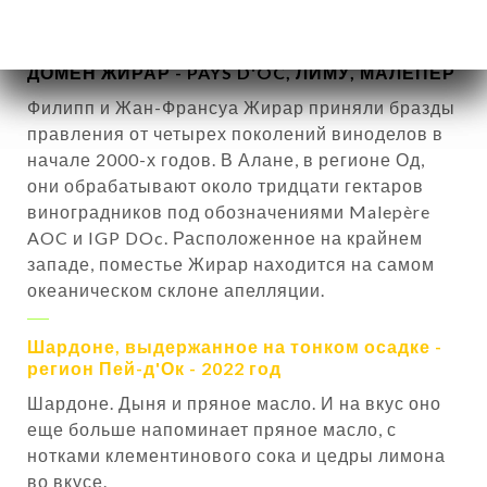
10.00€
62.00€
ДОМЕН ЖИРАР - PAYS D'OC, ЛИМУ, МАЛЕПЕР
Филипп и Жан-Франсуа Жирар приняли бразды
правления от четырех поколений виноделов в
начале 2000-х годов. В Алане, в регионе Од,
они обрабатывают около тридцати гектаров
виноградников под обозначениями Malepère
AOC и IGP DOc. Расположенное на крайнем
западе, поместье Жирар находится на самом
океаническом склоне апелляции.
Шардоне, выдержанное на тонком осадке -
регион Пей-д'Ок - 2022 год
Шардоне. Дыня и пряное масло. И на вкус оно
еще больше напоминает пряное масло, с
нотками клементинового сока и цедры лимона
во вкусе.