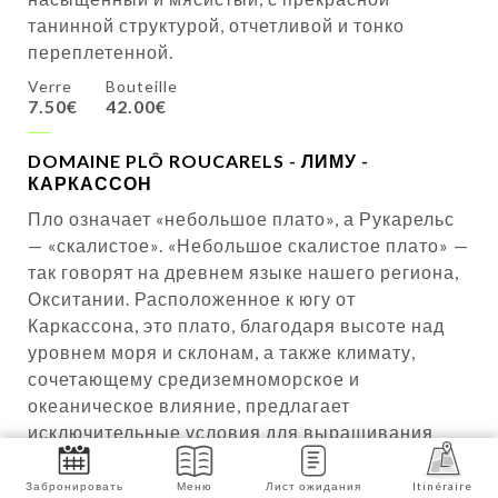
танинной структурой, отчетливой и тонко
переплетенной.
Verre
Bouteille
7.50€
42.00€
DOMAINE PLÔ ROUCARELS - ЛИМУ -
КАРКАССОН
Пло означает «небольшое плато», а Рукарельс
— «скалистое». «Небольшое скалистое плато» —
так говорят на древнем языке нашего региона,
Окситании. Расположенное к югу от
Каркассона, это плато, благодаря высоте над
уровнем моря и склонам, а также климату,
сочетающему средиземноморское и
океаническое влияние, предлагает
исключительные условия для выращивания
винограда.
Забронировать
Меню
Лист ожидания
Itinéraire