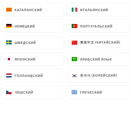
Фисташковый ликер 18%
КАТАЛАНСКИЙ
КАТАЛАНСКИЙ
ИТАЛЬЯНСКИЙ
ИТАЛЬЯНСКИЙ
Фисташка — это небольшое зеленое семечко,
произрастающее в средиземноморском
НЕМЕЦКИЙ
НЕМЕЦКИЙ
ПОРТУГАЛЬСКИЙ
ПОРТУГАЛЬСКИЙ
климате, и представляет собой сухофрукт со
сладким ореховым вкусом.
简体中文 (КИТАЙСКИЙ)
简体中文 (КИТАЙСКИЙ)
ШВЕДСКИЙ
ШВЕДСКИЙ
9.00€
Абсент Либертин 72%
ЯПОНСКИЙ
ЯПОНСКИЙ
АРАБСКИЙ ЯЗЫК
АРАБСКИЙ ЯЗЫК
Абсент — это многолетнее растение,
принадлежащее к семейству полынных. Став
한국어 (КОРЕЙСКИЙ)
한국어 (КОРЕЙСКИЙ)
ГОЛЛАНДСКИЙ
ГОЛЛАНДСКИЙ
жертвой неустанной клеветнической кампании,
абсент был запрещен во Франции в 1915 году
ЧЕШСКИЙ
ЧЕШСКИЙ
ГРЕЧЕСКИЙ
ГРЕЧЕСКИЙ
по обвинению, среди прочего, в том, что он
вызывает безумие. В настоящее время его
состав регулируется. Сегодня абсент ценится
за свой анисовый вкус и множество других
растительных компонентов, входящих в его